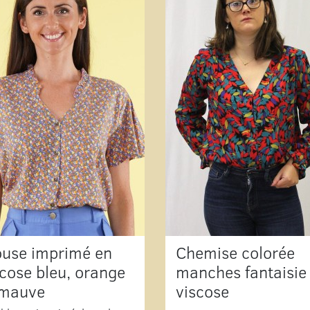
ouse imprimé en
Chemise colorée
scose bleu, orange
manches fantaisie
 mauve
viscose