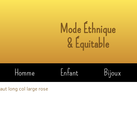
Mode Éthnique
& Équitable
Homme
Enfant
Bijoux
aut long col large rose