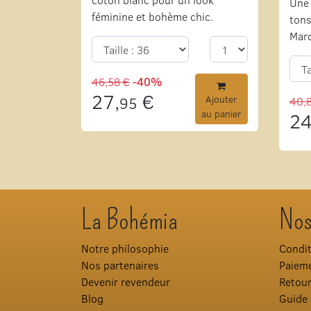
Une 
féminine et bohème chic.
tons
Mar
46,58 €
-40%
27,
€
95
Ajouter
40,
au panier
24
La Bohémia
Nos
Notre philosophie
Condit
Nos partenaires
Paieme
Devenir revendeur
Retou
Blog
Guide 