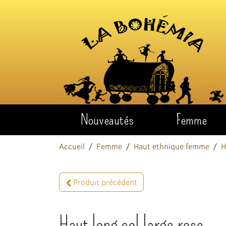
Aller au contenu
Nouveautés
Femme
Accueil
Femme
Haut ethnique femme
H
Produit précédent
Haut long col large rose