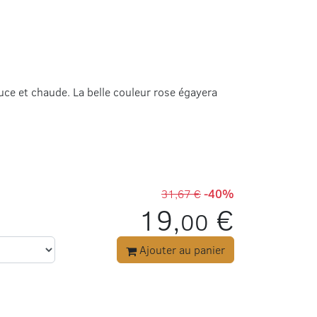
ouce et chaude. La belle couleur rose égayera
31,67 €
-40%
19,
€
00
Ajouter au panier