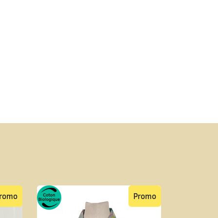
romo
Promo