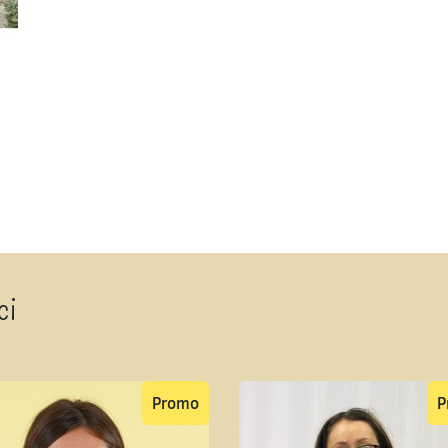
ci
Promo
P