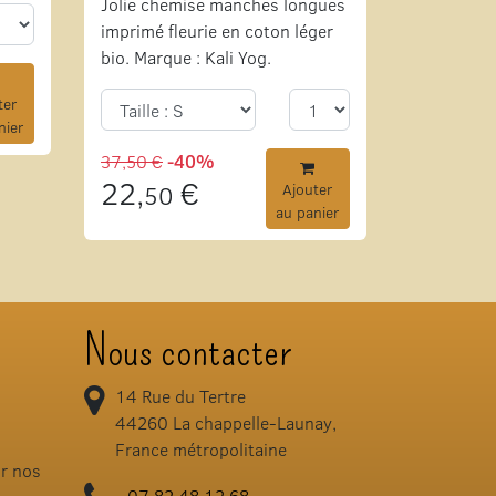
Jolie chemise manches longues
imprimé fleurie en coton léger
bio. Marque : Kali Yog.
ter
nier
37,50 €
-40%
22,
€
50
Ajouter
au panier
Nous contacter
14 Rue du Tertre
44260
La chappelle-Launay,
France métropolitaine
ir nos
07.82.48.12.68