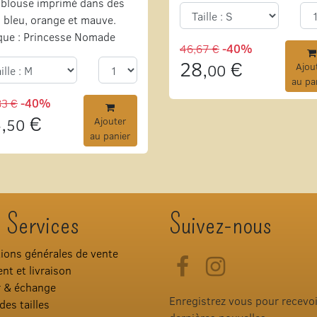
blouse imprimé dans des
 bleu, orange et mauve.
que : Princesse Nomade
46,67 €
-40%
28,
€
00
Ajou
au pa
83 €
-40%
,
€
50
Ajouter
au panier
 Services
Suivez-nous
ions générales de vente
Facebook
Instagram
nt et livraison
r & échange
Enregistrez vous pour recevo
des tailles