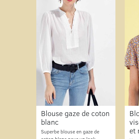
Blouse gaze de coton
Bl
blanc
vi
et
Superbe blouse en gaze de
coton blanc pour un look