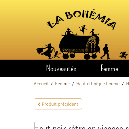
Aller au contenu
Nouveautés
Femme
Accueil
Femme
Haut ethnique femme
H
Produit précédent
Haut noir rétro en viscose 