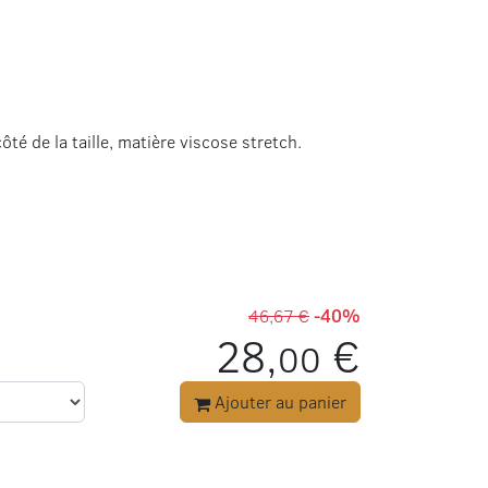
té de la taille, matière viscose stretch.
46,67 €
-40%
28,
€
00
Ajouter au panier