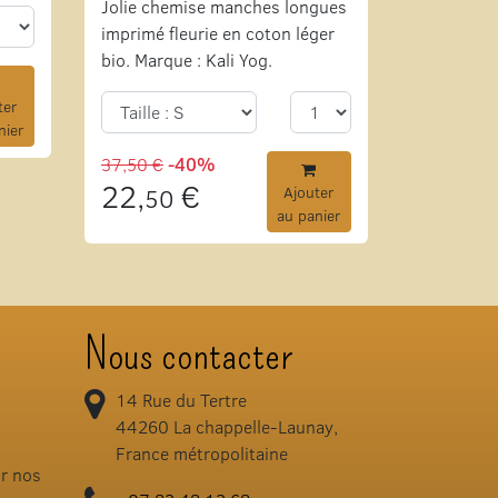
Jolie chemise manches longues
imprimé fleurie en coton léger
bio. Marque : Kali Yog.
ter
nier
37,50 €
-40%
22,
€
50
Ajouter
au panier
Nous contacter
14 Rue du Tertre
44260
La chappelle-Launay,
France métropolitaine
ir nos