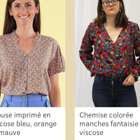
ouse imprimé en
Chemise colorée
scose bleu, orange
manches fantaisie
 mauve
viscose