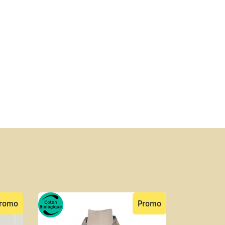
romo
Promo