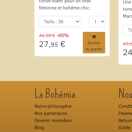
coton blanc pour un look
Une 
féminine et bohème chic.
tons
Mar
46,58 €
-40%
27,
€
95
Ajouter
40,
au panier
24
La Bohémia
Nos
Notre philosophie
Condit
Nos partenaires
Paieme
Devenir revendeur
Retou
Blog
Guide 