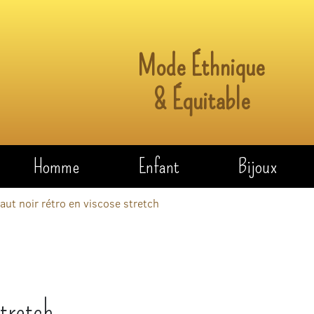
Mode Éthnique
& Équitable
Homme
Enfant
Bijoux
aut noir rétro en viscose stretch
stretch