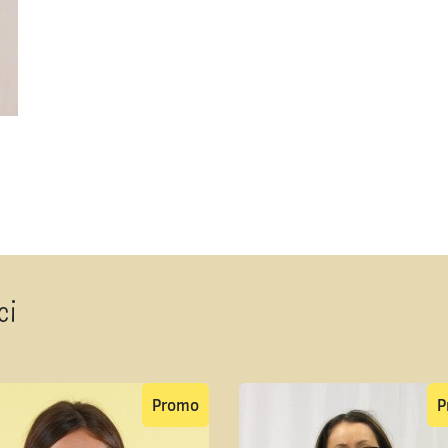
ci
Promo
P