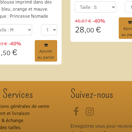
blouse imprimé dans des
 bleu, orange et mauve.
que : Princesse Nomade
46,67 €
-40%
28,
€
00
Ajou
au pa
83 €
-40%
,
€
50
Ajouter
au panier
 Services
Suivez-nous
ions générales de vente
Facebook
Instagram
nt et livraison
r & échange
Enregistrez vous pour recevo
des tailles