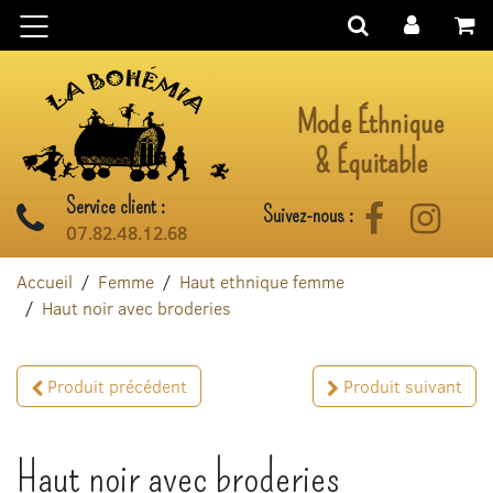
Aller au contenu
Mode Éthnique
& Équitable
Service client :
Suivez-nous :
Facebook
Instag
07.82.48.12.68
Accueil
Femme
Haut ethnique femme
Haut noir avec broderies
Produit précédent
Produit suivant
Haut noir avec broderies