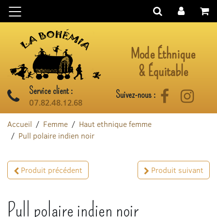
Aller au contenu
Mode Éthnique
& Équitable
Service client :
Suivez-nous :
Facebook
Instag
07.82.48.12.68
Accueil
Femme
Haut ethnique femme
Pull polaire indien noir
Produit précédent
Produit suivant
Pull polaire indien noir