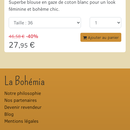
Superbe blouse en gaze de coton blanc pour un look
féminine et bohème chic.
46,58 €
-40%
Ajouter au panier
27,
€
95
La Bohémia
Notre philosophie
Nos partenaires
Devenir revendeur
Blog
Mentions légales