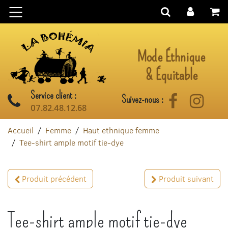
Aller au contenu
Mode Éthnique
& Équitable
Service client :
Suivez-nous :
Facebook
Instag
07.82.48.12.68
Accueil
Femme
Haut ethnique femme
Tee-shirt ample motif tie-dye
Produit précédent
Produit suivant
Tee-shirt ample motif tie-dye