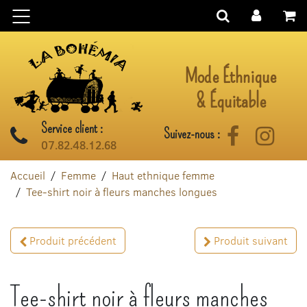
Aller au contenu
Mode Éthnique
& Équitable
Service client :
Suivez-nous :
Facebook
Instag
07.82.48.12.68
Accueil
Femme
Haut ethnique femme
Tee-shirt noir à fleurs manches longues
Produit précédent
Produit suivant
Tee-shirt noir à fleurs manches