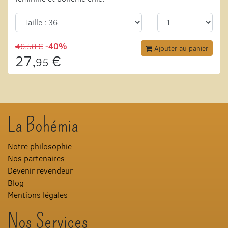
46,58 €
-40%
Ajouter au panier
27,
€
95
La Bohémia
Notre philosophie
Nos partenaires
Devenir revendeur
Blog
Mentions légales
Nos Services