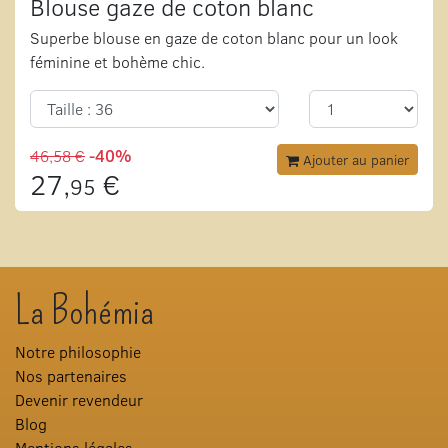
Blouse gaze de coton blanc
Superbe blouse en gaze de coton blanc pour un look
féminine et bohème chic.
46,58 €
-40%
Ajouter au panier
27,
€
95
La Bohémia
Notre philosophie
Nos partenaires
Devenir revendeur
Blog
Mentions légales