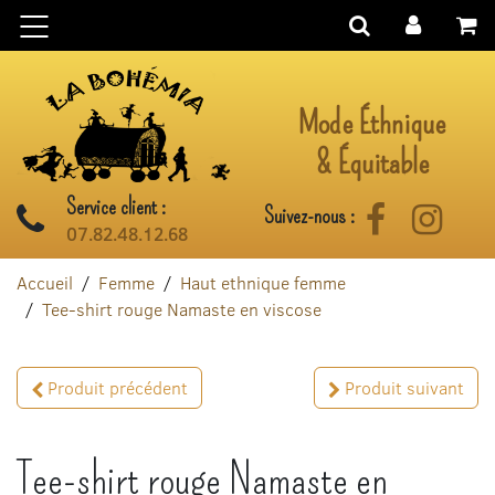
Aller au contenu
Mode Éthnique
& Équitable
Service client :
Suivez-nous :
Facebook
Instag
07.82.48.12.68
Accueil
Femme
Haut ethnique femme
Tee-shirt rouge Namaste en viscose
Produit précédent
Produit suivant
Tee-shirt rouge Namaste en