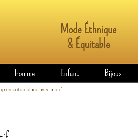
Mode Éthnique
& Équitable
Homme
Enfant
Bijoux
op en coton blanc avec motif
tif