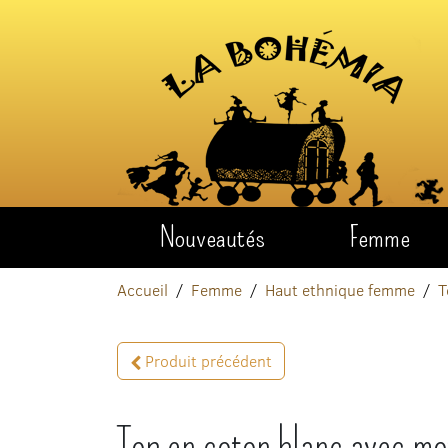
Aller au contenu
Nouveautés
Femme
Accueil
Femme
Haut ethnique femme
T
Produit précédent
Top en coton blanc avec mo