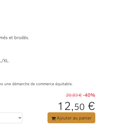
imés et brodés.
L/XL.
dans une démarche de commerce équitable.
20,83 €
-40%
12,
€
50
Ajouter au panier