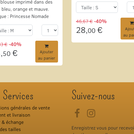
blouse imprimé dans des
 bleu, orange et mauve.
que : Princesse Nomade
46,67 €
-40%
28,
€
00
Ajou
au pa
83 €
-40%
,
€
50
Ajouter
au panier
 Services
Suivez-nous
ions générales de vente
Facebook
Instagram
nt et livraison
r & échange
Enregistrez vous pour recevo
des tailles