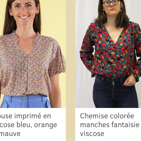
ouse imprimé en
Chemise colorée
scose bleu, orange
manches fantaisie
 mauve
viscose