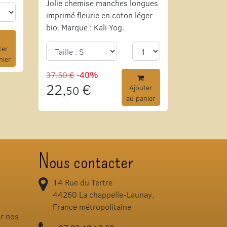
Jolie chemise manches longues
imprimé fleurie en coton léger
bio. Marque : Kali Yog.
ter
nier
37,50 €
-40%
22,
€
50
Ajouter
au panier
Nous contacter
14 Rue du Tertre
44260
La chappelle-Launay,
France métropolitaine
ir nos