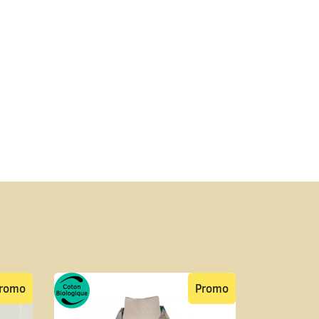
romo
Promo