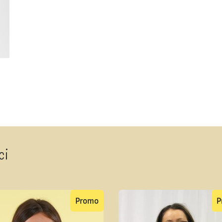
ci
Promo
P