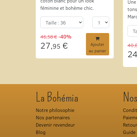
coton blanc pour un look
Une 
féminine et bohème chic.
tons
Mar
46,58 €
-40%
27,
€
95
Ajouter
40,
au panier
24
La Bohémia
Nos
Notre philosophie
Condit
Nos partenaires
Paieme
Devenir revendeur
Retou
Blog
Guide 