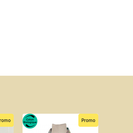
romo
Promo