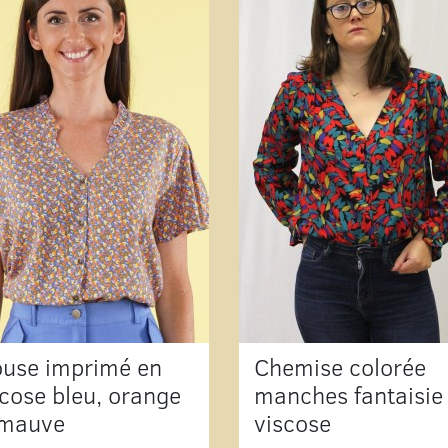
ouse imprimé en
Chemise colorée
scose bleu, orange
manches fantaisie
 mauve
viscose