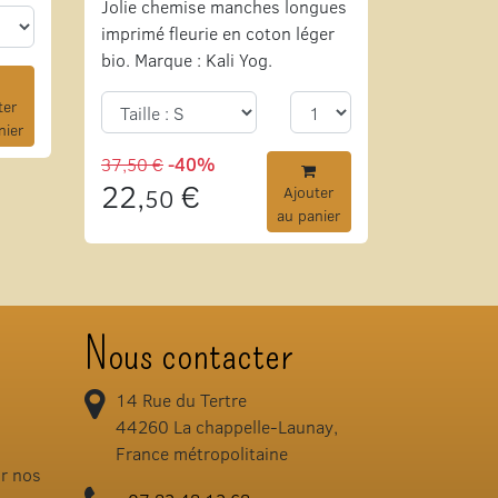
Jolie chemise manches longues
imprimé fleurie en coton léger
bio. Marque : Kali Yog.
ter
nier
37,50 €
-40%
22,
€
50
Ajouter
au panier
Nous contacter
14 Rue du Tertre
44260
La chappelle-Launay,
France métropolitaine
ir nos