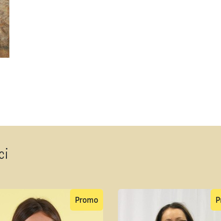
ci
Promo
P