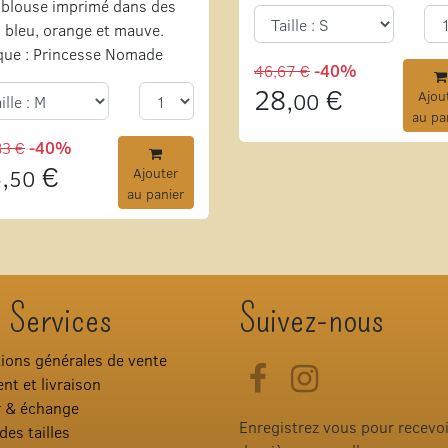
blouse imprimé dans des
 bleu, orange et mauve.
que : Princesse Nomade
46,67 €
-40%
28,
€
00
Ajou
au pa
83 €
-40%
,
€
50
Ajouter
au panier
 Services
Suivez-nous
ions générales de vente
Facebook
Instagram
nt et livraison
r & échange
Enregistrez vous pour recevo
des tailles