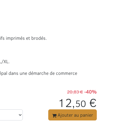
tifs imprimés et brodés.
L/XL.
u Népal dans une démarche de commerce
20,83 €
-40%
12,
€
50
Ajouter au panier