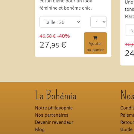
coton blanc pour un look
Une 
féminine et bohème chic.
tons
Mar
46,58 €
-40%
27,
€
95
Ajouter
40,
au panier
24
La Bohémia
Nos
Notre philosophie
Condit
Nos partenaires
Paieme
Devenir revendeur
Retou
Blog
Guide 