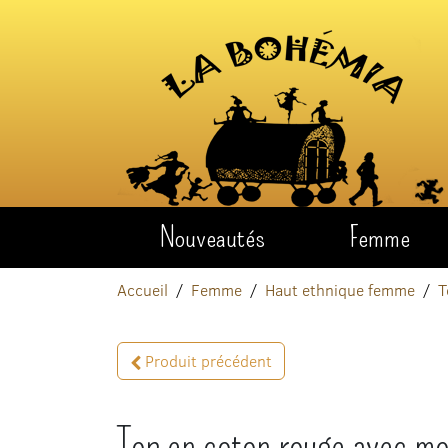
Aller au contenu
Nouveautés
Femme
Accueil
Femme
Haut ethnique femme
T
Produit précédent
Top en coton rouge avec mo